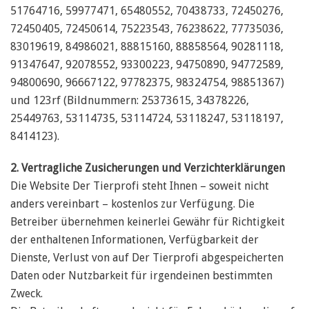
51764716, 59977471, 65480552, 70438733, 72450276,
72450405, 72450614, 75223543, 76238622, 77735036,
83019619, 84986021, 88815160, 88858564, 90281118,
91347647, 92078552, 93300223, 94750890, 94772589,
94800690, 96667122, 97782375, 98324754, 98851367)
und 123rf (Bildnummern: 25373615, 34378226,
25449763, 53114735, 53114724, 53118247, 53118197,
8414123).
2. Vertragliche Zusicherungen und Verzichterklärungen
Die Website Der Tierprofi steht Ihnen – soweit nicht
anders vereinbart – kostenlos zur Verfügung. Die
Betreiber übernehmen keinerlei Gewähr für Richtigkeit
der enthaltenen Informationen, Verfügbarkeit der
Dienste, Verlust von auf Der Tierprofi abgespeicherten
Daten oder Nutzbarkeit für irgendeinen bestimmten
Zweck.