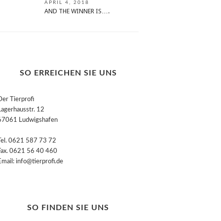
APRIL 4, 2018
AND THE WINNER IS….
SO ERREICHEN SIE UNS
Der Tierprofi
Lagerhausstr. 12
67061 Ludwigshafen
Tel. 0621 587 73 72
Fax. 0621 56 40 460
Email: info@tierprofi.de
SO FINDEN SIE UNS