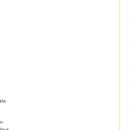
kte
er
Rind,