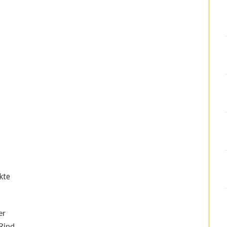
kte
er
Rind,